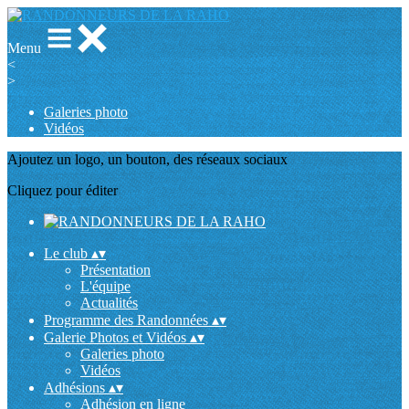
Menu
<
>
Galeries photo
Vidéos
Ajoutez un logo, un bouton, des réseaux sociaux
Cliquez pour éditer
Le club
▴
▾
Présentation
L'équipe
Actualités
Programme des Randonnées
▴
▾
Galerie Photos et Vidéos
▴
▾
Galeries photo
Vidéos
Adhésions
▴
▾
Adhésion en ligne