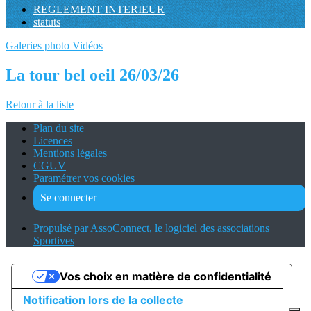
REGLEMENT INTERIEUR
statuts
Galeries photo
Vidéos
La tour bel oeil 26/03/26
Retour à la liste
Plan du site
Licences
Mentions légales
CGUV
Paramétrer vos cookies
Se connecter
Propulsé par AssoConnect, le logiciel des associations
Sportives
Vos choix en matière de confidentialité
Notification lors de la collecte