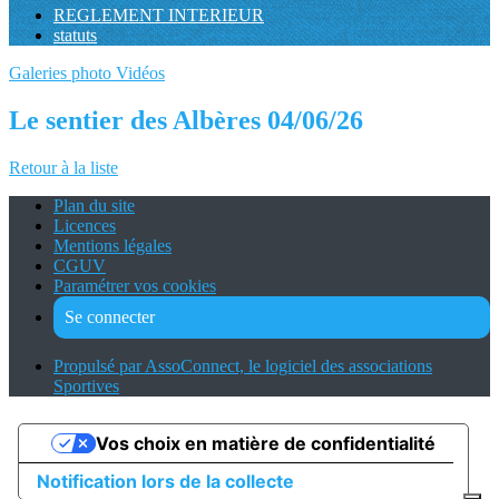
REGLEMENT INTERIEUR
statuts
Galeries photo
Vidéos
Le sentier des Albères 04/06/26
Retour à la liste
Plan du site
Licences
Mentions légales
CGUV
Paramétrer vos cookies
Se connecter
Propulsé par AssoConnect, le logiciel des associations
Sportives
Vos choix en matière de confidentialité
Notification lors de la collecte