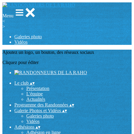
Menu
<
>
Galeries photo
Vidéos
Ajoutez un logo, un bouton, des réseaux sociaux
Cliquez pour éditer
Le club
▴
▾
Présentation
L'équipe
Actualités
Programme des Randonnées
▴
▾
Galerie Photos et Vidéos
▴
▾
Galeries photo
Vidéos
Adhésions
▴
▾
Adhésion en ligne